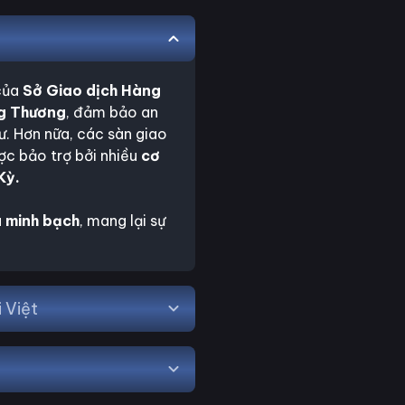
 của
Sở Giao dịch Hàng
g Thương
, đảm bảo an
ư. Hơn nữa, các sàn giao
ợc bảo trợ bởi nhiều
cơ
Kỳ.
 minh bạch
, mang lại sự
 Việt
 lời linh hoạt ngay cả với