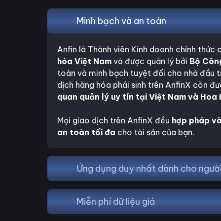
Minh bạch và an toàn
Anfin là Thành viên Kinh doanh chính thức
hóa Việt Nam
và được quản lý bởi
Bộ Côn
toàn và minh bạch tuyệt đối cho nhà đầu t
dịch hàng hóa phái sinh trên AnfinX còn đư
quan quản lý uy tín tại Việt Nam và Hoa 
Mọi giao dịch trên AnfinX đều
hợp pháp và
an toàn tối đa
cho tài sản của bạn.
Ứng dụng duy nhất dành cho người
Dễ sử dụng
Miễn phí dữ liệu giá
1
Nạp rút nhanh chóng, đầu tư dễ dàng và chốt
người mới đầu tư.