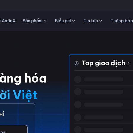
Sản phẩm
Biểu phí
Tin tức
 AnfinX
Thông báo
Top giao dịch
›
hàng hóa
ời Việt
HÍ