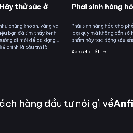
 Hãy thử sức ở
Phái sinh hàng h
 như chứng khoán, vàng và
Phái sinh hàng hóa cho ph
liệu bạn đã tìm thấy kênh
loại quý mà không cần sở h
hướng đi mới để đa dạng
phẩm này tác động sâu sắc 
 chính là câu trả lời.
Xem chi tiết
ách hàng đầu tư nói gì về
Anf